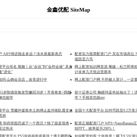
金鑫优配 SiteMap
户 AI行情还能走多远？淡水泉最新表态
配资实力股票配资门户 买在市场高位
值跌至六毛
平台排名 视频丨从“会说”到“会想会做” 具身
网上配资知识网首选 葡媒：杜兰即将
“进化”
计未来几天抵达里斯本
法吗 山姆会员店，改变进行中
网上配资门户网 不想被人算计，一定
51岁陈德容换发型嫩回30岁！齐肩卷发+阔腿
前十证券公司 鞠婧祎蓝色短袖火了！
姨也能学
学？手残党也能get
资平台 雪藏外援靠本土肉搏止血河南队透支体
全国十大配资平台 比特币跌至9.2万美
黑洞
票 和府捞面恐成下一个西贝？除了面是现煮
配资正规配资门户 WPS+NanoBana
是过热水
转PPT，效率提升200%！
票配资平台 PS5游戏画面谁最强？博主晒图推
如何配资炒股 十年终章！网飞9.5分