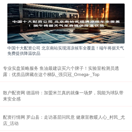
中国十大配资公司 北京南站实现清凉候车全覆盖！端午将据天气
免费提供降温饮品
专业实盘策略服务 鱼油最建议买六个牌子！实验室检测员透
露：优质品牌藏在这个梯队_强贝冠_Omega-_Top
散户配资网 德温特：加盟米兰真的就像一场梦，我能为球队带
来安全感
配资行情网 罗山县：走访基层问民意 健康宣教暖人心_村民_尤
店_活动