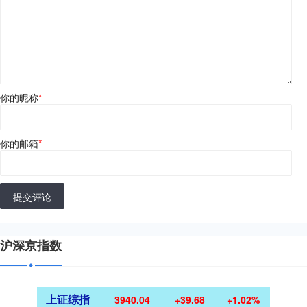
你的昵称
*
你的邮箱
*
提交评论
沪深京指数
上证综指
3940.04
+39.68
+1.02%