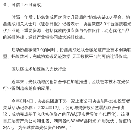
查、可信且不可篡改。
时隔一年后，协鑫集成再次启动升级后的“协鑫碳链3.0”平台。协
鑫集成相关人士对《证券日报》记者表示，协鑫碳链3.0平台连接着光
伏产业链上重要资源，包括优质的供应商与合作伙伴，动态优化产品
的减排路径，通过产业链协同放大减排效益。
启动协鑫碳链3.0的同时，协鑫集成还联合碳足迹产业技术创新联
盟、蚂蚁数科，完成协鑫碳足迹数据-天工数据平台的可信连通仪式。
区块链技术加速融入光伏行业
近年来，光伏领域的创新合作在加速推进，区块链等技术在光伏
行业得到越来越多的应用。
今年6月4日，协鑫集团旗下另一家上市公司协鑫能科发布投资者
关系活动记录称：“2024年12月，公司与蚂蚁数科签署战略合作协
议，成功完成基于光伏实体资产的RWA(现实世界资产代币化)。该项
目底层资产为公司湖北省、湖南省约82MW‘鑫阳光’户用光伏，价值约
2亿元，为全球首单光伏资产RWA。”