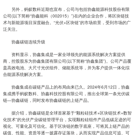
另外，蚂蚁数科近期也宣布，公司与包括协鑫能源科技股份有限
公司(以下简称“协鑫能科（002015）”)在内的企业合作，将区块链技
术与新能源项目深度融合。“光伏+区块链”的市场前景，受到市场的广
泛关注。
协鑫碳链连续升级
资料显示，协鑫集成是一家全球领先的能源系统解决方案提供
商，控股股东为协鑫集团有限公司(以下简称“协鑫集团”)。公司产品覆
盖高效电池、大尺寸光伏组件、储能系统等，并为客户提供一体化综
合能源系统解决方案。
协鑫集成在碳链产品上的布局由来已久。2024年6月12日，协鑫
集成携手蚂蚁数科、协鑫科技控股有限公司，推出全球第一条光伏碳
链—协鑫碳链，同时发布协鑫碳链的上链产品。
据介绍，协鑫碳链是全球首家基于“颗粒硅技术+区块链技术+数智
化技术”的光伏产业碳链管理平台，实现颗粒硅组件产品低碳足迹的可
视化、可量化及可信化。基于区块链的数字底座，可将其上链产品的
碳值、性能、资质等逐一披露存证落块，从而实现产品信息可追、可