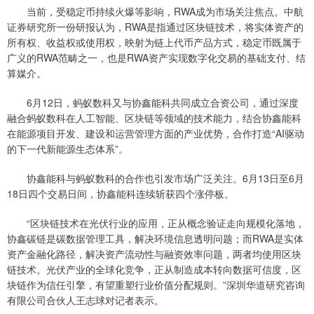
当前，受稳定币持续火爆等影响，RWA成为市场关注焦点。中航
证券研究所一份研报认为，RWA是指通过区块链技术，将实体资产的
所有权、收益权或使用权，映射为链上代币产品方式，稳定币既属于
广义的RWA范畴之一，也是RWA资产实现数字化交易的基础支付、结
算媒介。
6月12日，蚂蚁数科又与协鑫能科共同成立合资公司，通过深度
融合蚂蚁数科在人工智能、区块链等领域的技术能力，结合协鑫能科
在能源项目开发、建设和运营管理方面的产业优势，合作打造“AI驱动
的下一代新能源生态体系”。
协鑫能科与蚂蚁数科的合作也引发市场广泛关注。6月13日至6月
18日四个交易日间，协鑫能科连续斩获四个涨停板。
“区块链技术在光伏行业的应用，正从概念验证走向规模化落地，
协鑫碳链是碳数据管理工具，解决环境信息透明问题；而RWA是实体
资产金融化路径，解决资产流动性与融资效率问题，两者均使用区块
链技术。光伏产业的全球化竞争，正从制造成本转向数据可信度，区
块链作为信任引擎，有望重塑行业价值分配规则。”深圳华道研究咨询
有限公司合伙人王志球对记者表示。